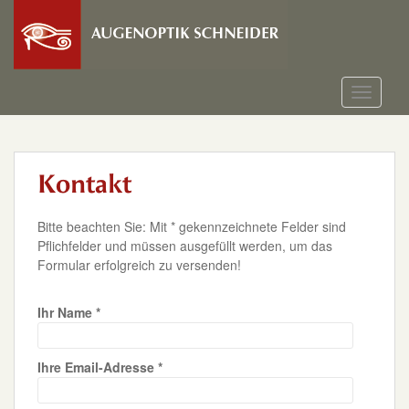
S
k
i
p
t
TOGGLE
o
m
a
i
Kontakt
n
c
o
Bitte beachten Sie: Mit * gekennzeichnete Felder sind
n
Pflichfelder und müssen ausgefüllt werden, um das
t
Formular erfolgreich zu versenden!
e
Bitte lasse dieses Feld leer.
n
Ihr Name *
t
Ihre Email-Adresse *