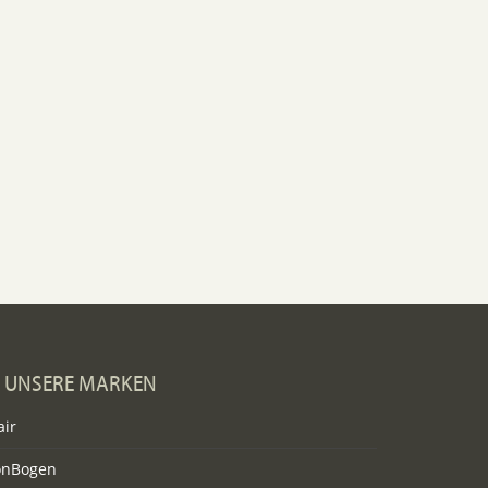
UNSERE MARKEN
air
onBogen