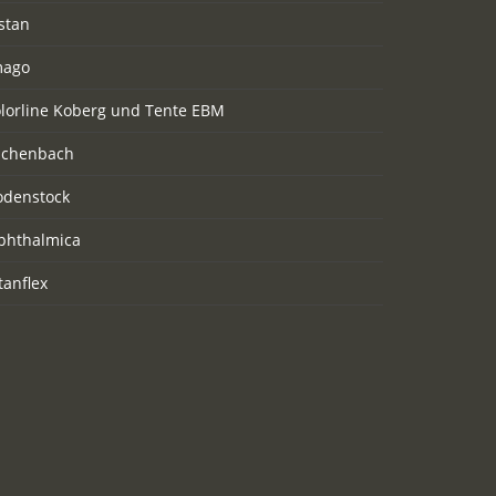
stan
mago
olorline Koberg und Tente EBM
schenbach
odenstock
phthalmica
tanflex