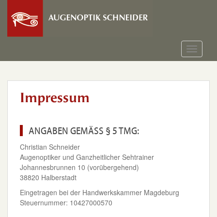
S
k
i
p
t
TOGGLE
o
m
a
i
Impressum
n
c
o
n
ANGABEN GEMÄSS § 5 TMG:
t
Christian Schneider
e
Augenoptiker und Ganzheitlicher Sehtrainer
n
Johannesbrunnen 10 (vorübergehend)
t
38820 Halberstadt
Eingetragen bei der Handwerkskammer Magdeburg
Steuernummer: 10427000570